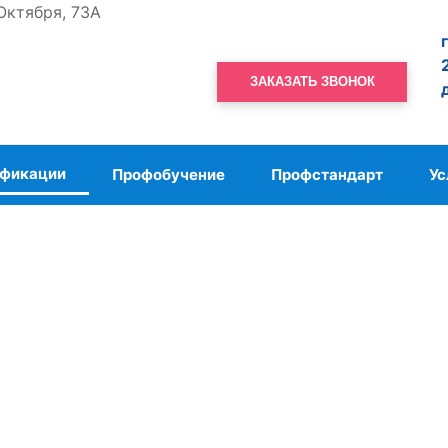
 Октября, 73А
г
2
ЗАКАЗАТЬ ЗВОНОК
д
ификации
Профобучение
Профстандарт
Ус