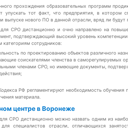
нного прохождения образовательных программ продик
т упускать тот факт, что предприятия, в котором 
 выпуске нового ПО в данной отрасли, вряд ли будут 
ля СРО дистанционно и очно направлено на повыше
умент, подтверждающий высокий уровень компетенции, 
м категориям сотрудников:
ельность по проектированию объектов различного назн
ающие соискателями членства в саморегулируемых ор
льными членами СРО, но имеющие документы, подтве
действия;
Кодекса РФ регламентируют необходимость обучения 
учения материала.
ном центре в Воронеже
ля СРО дистанционно можно назвать одним из наибол
 для специалистов отрасли, отличающихся занято